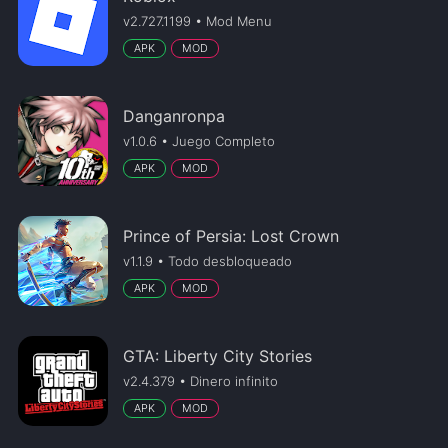
v2.727.1199 • Mod Menu
APK
MOD
Danganronpa
v1.0.6 • Juego Completo
APK
MOD
Prince of Persia: Lost Crown
v1.1.9 • Todo desbloqueado
APK
MOD
GTA: Liberty City Stories
v2.4.379 • Dinero infinito
APK
MOD