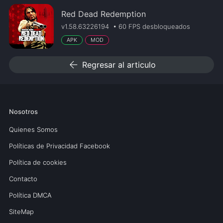
Red Dead Redemption
v1.58.63226194 • 60 FPS desbloqueados
APK
MOD
arrow_back
Regresar al articulo
Nosotros
Quienes Somos
Políticas de Privacidad Facebook
Política de cookies
Contacto
Política DMCA
SiteMap