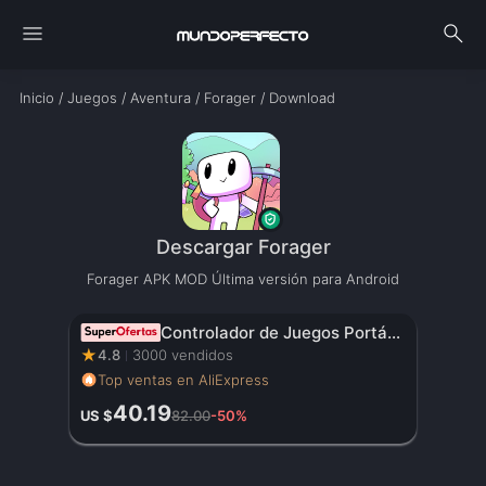
menu
search
Inicio
/
Juegos
/
Aventura
/
Forager
/
Download
Descargar Forager
Forager APK MOD Última versión para Android
Controlador de Juegos Portátil Original con Pantalla HD de 3.5 Pulgadas, Batería Recargable – Regalo de Navidad Perfecto para Gamers
★
4.8
3000 vendidos
Top ventas en AliExpress
40.19
US $
82.00
-50%